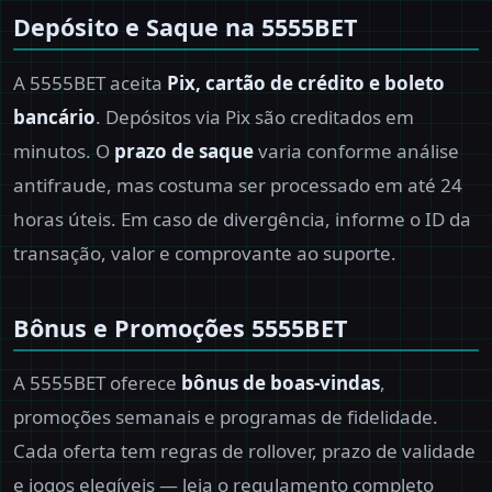
Depósito e Saque na 5555BET
A 5555BET aceita
Pix, cartão de crédito e boleto
bancário
. Depósitos via Pix são creditados em
minutos. O
prazo de saque
varia conforme análise
antifraude, mas costuma ser processado em até 24
horas úteis. Em caso de divergência, informe o ID da
transação, valor e comprovante ao suporte.
Bônus e Promoções 5555BET
A 5555BET oferece
bônus de boas-vindas
,
promoções semanais e programas de fidelidade.
Cada oferta tem regras de rollover, prazo de validade
e jogos elegíveis — leia o regulamento completo