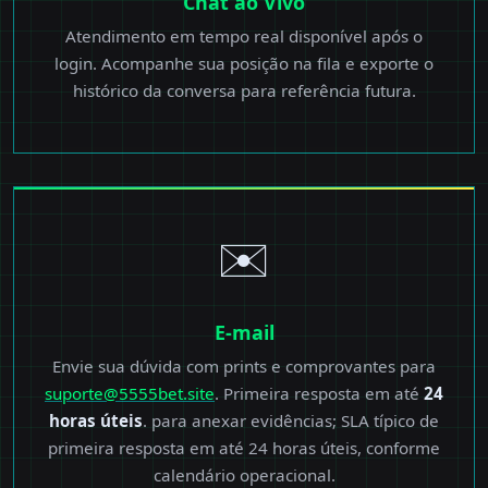
Chat ao Vivo
Atendimento em tempo real disponível após o
login. Acompanhe sua posição na fila e exporte o
histórico da conversa para referência futura.
✉️
E-mail
Envie sua dúvida com prints e comprovantes para
suporte@5555bet.site
. Primeira resposta em até
24
horas úteis
. para anexar evidências; SLA típico de
primeira resposta em até 24 horas úteis, conforme
calendário operacional.