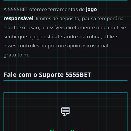
A 5555BET oferece ferramentas de
jogo
responsável
: limites de depósito, pausa temporária
e autoexclusão, acessíveis diretamente no painel. Se
sentir que o jogo está afetando sua rotina, utilize
esses controles ou procure apoio psicossocial
gratuito no
Fale com o Suporte 5555BET
💬