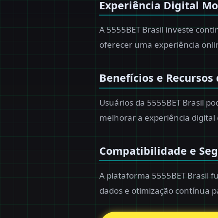
Experiência Digital M
A 5555BET Brasil investe cont
oferecer uma experiência onlin
Benefícios e Recursos
Usuários da 5555BET Brasil po
melhorar a experiência digital
Compatibilidade e Se
A plataforma 5555BET Brasil f
dados e otimização contínua pa