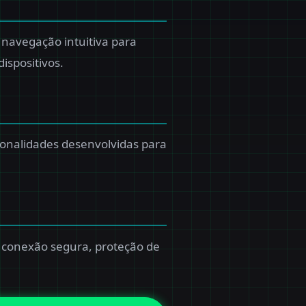
navegação intuitiva para
ispositivos.
ionalidades desenvolvidas para
o conexão segura, proteção de