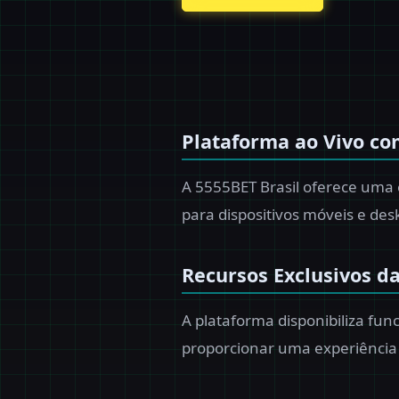
Plataforma ao Vivo co
A 5555BET Brasil oferece uma 
para dispositivos móveis e de
Recursos Exclusivos da
A plataforma disponibiliza fun
proporcionar uma experiência di