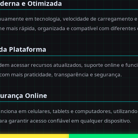
oderna e Otimizada
inuamente em tecnologia, velocidade de carregamento e 
e mais rápida, organizada e compatível com diferentes d
 da Plataforma
dem acessar recursos atualizados, suporte online e func
 com mais praticidade, transparência e segurança.
gurança Online
unciona em celulares, tablets e computadores, utilizand
ra garantir acesso confiável em qualquer dispositivo.