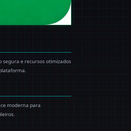
o segura e recursos otimizados
plataforma.
rface moderna para
leiros.