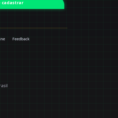
 cadastrar
ine
Feedback
rasil