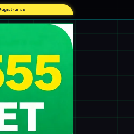
Registrar-se