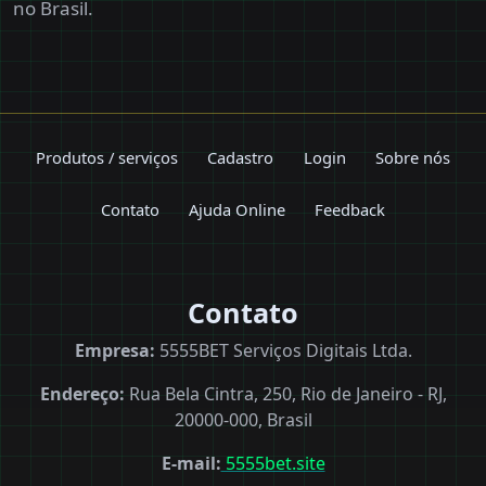
no Brasil.
Produtos / serviços
Cadastro
Login
Sobre nós
Contato
Ajuda Online
Feedback
Contato
Empresa:
5555BET Serviços Digitais Ltda.
Endereço:
Rua Bela Cintra, 250, Rio de Janeiro - RJ,
20000-000, Brasil
E-mail:
5555bet.site