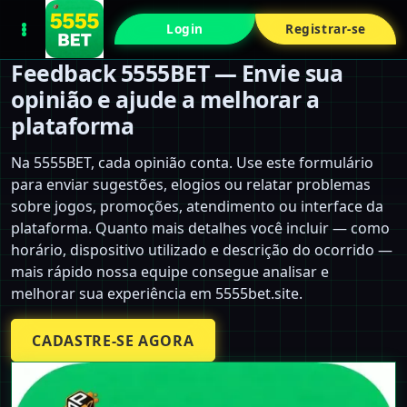
Login
Registrar-se
Feedback 5555BET — Envie sua
opinião e ajude a melhorar a
plataforma
Na 5555BET, cada opinião conta. Use este formulário
para enviar sugestões, elogios ou relatar problemas
sobre jogos, promoções, atendimento ou interface da
plataforma. Quanto mais detalhes você incluir — como
horário, dispositivo utilizado e descrição do ocorrido —
mais rápido nossa equipe consegue analisar e
melhorar sua experiência em 5555bet.site.
CADASTRE-SE AGORA