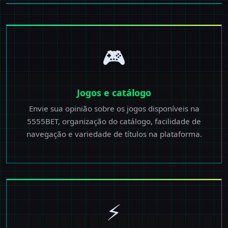
🎮
Jogos e catálogo
Envie sua opinião sobre os jogos disponíveis na
5555BET, organização do catálogo, facilidade de
navegação e variedade de títulos na plataforma.
⚡