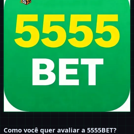
Como você quer avaliar a 5555BET?