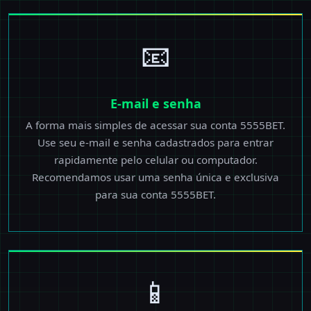
📧
E-mail e senha
A forma mais simples de acessar sua conta 5555BET.
Use seu e-mail e senha cadastrados para entrar
rapidamente pelo celular ou computador.
Recomendamos usar uma senha única e exclusiva
para sua conta 5555BET.
📱