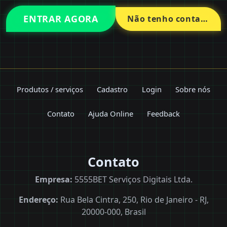
ENTRAR AGORA
Não tenho conta — Cadastrar grátis
Produtos / serviços
Cadastro
Login
Sobre nós
Contato
Ajuda Online
Feedback
Contato
Empresa:
5555BET Serviços Digitais Ltda.
Endereço:
Rua Bela Cintra, 250, Rio de Janeiro - RJ,
20000-000, Brasil