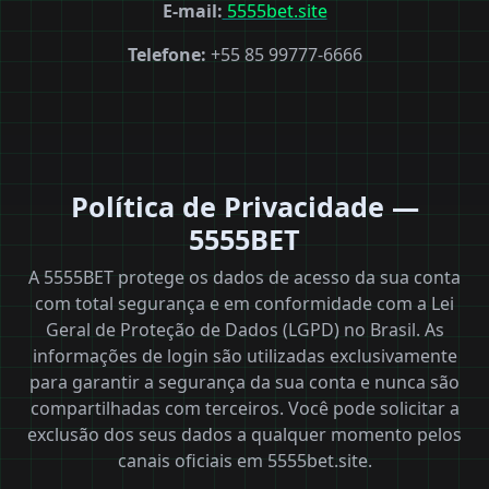
E-mail:
5555bet.site
Telefone:
+55 85 99777-6666
Política de Privacidade —
5555BET
A 5555BET protege os dados de acesso da sua conta
com total segurança e em conformidade com a Lei
Geral de Proteção de Dados (LGPD) no Brasil. As
informações de login são utilizadas exclusivamente
para garantir a segurança da sua conta e nunca são
compartilhadas com terceiros. Você pode solicitar a
exclusão dos seus dados a qualquer momento pelos
canais oficiais em 5555bet.site.