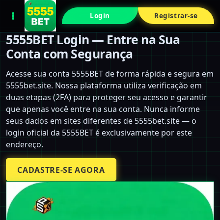
Login
Registrar-se
5555BET Login — Entre na Sua
Conta com Segurança
Acesse sua conta 5555BET de forma rápida e segura em
5555bet.site. Nossa plataforma utiliza verificação em
duas etapas (2FA) para proteger seu acesso e garantir
que apenas você entre na sua conta. Nunca informe
seus dados em sites diferentes de 5555bet.site — o
login oficial da 5555BET é exclusivamente por este
endereço.
CADASTRE-SE AGORA