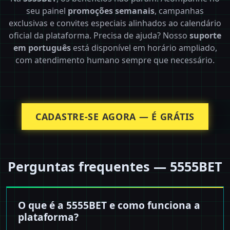
seu painel
promoções semanais
, campanhas
exclusivas e convites especiais alinhados ao calendário
oficial da plataforma. Precisa de ajuda? Nosso
suporte
em português
está disponível em horário ampliado,
com atendimento humano sempre que necessário.
CADASTRE-SE AGORA — É GRÁTIS
Perguntas frequentes — 5555BET
O que é a 5555BET e como funciona a
plataforma?