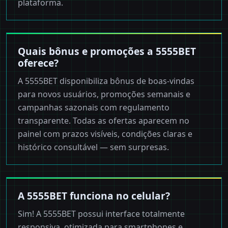
plataforma.
Quais bônus e promoções a 5555BET
oferece?
A 5555BET disponibiliza bônus de boas-vindas
para novos usuários, promoções semanais e
campanhas sazonais com regulamento
transparente. Todas as ofertas aparecem no
painel com prazos visíveis, condições claras e
histórico consultável — sem surpresas.
A 5555BET funciona no celular?
Sim! A 5555BET possui interface totalmente
responsiva, otimizada para smartphones e