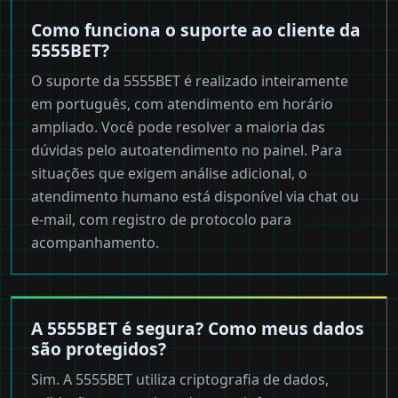
Como funciona o suporte ao cliente da
5555BET?
O suporte da 5555BET é realizado inteiramente
em português, com atendimento em horário
ampliado. Você pode resolver a maioria das
dúvidas pelo autoatendimento no painel. Para
situações que exigem análise adicional, o
atendimento humano está disponível via chat ou
e-mail, com registro de protocolo para
acompanhamento.
A 5555BET é segura? Como meus dados
são protegidos?
Sim. A 5555BET utiliza criptografia de dados,